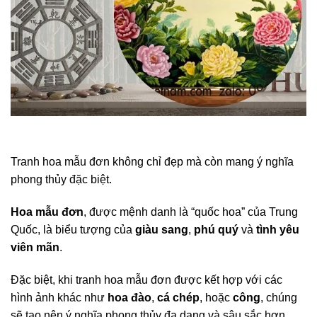
Tranh hoa mẫu đơn không chỉ đẹp mà còn mang ý nghĩa
phong thủy đặc biệt.
Hoa mẫu đơn
, được mệnh danh là “quốc hoa” của Trung
Quốc, là biểu tượng của
giàu sang
,
phú quý
và
tình yêu
viên mãn
.
Đặc biệt, khi tranh hoa mẫu đơn được kết hợp với các
hình ảnh khác như
hoa đào
,
cá chép
, hoặc
công
, chúng
sẽ tạo nên ý nghĩa phong thủy đa dạng và sâu sắc hơn.