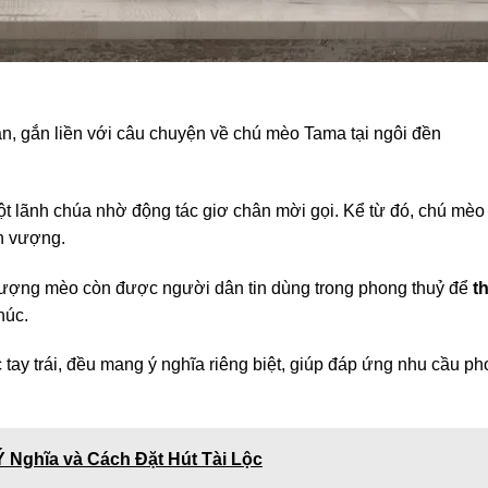
, gắn liền với câu chuyện về chú mèo Tama tại ngôi đền
t lãnh chúa nhờ động tác giơ chân mời gọi. Kể từ đó, chú mèo 
h vượng.
 tượng mèo còn được người dân tin dùng trong phong thuỷ để
t
húc.
 tay trái, đều mang ý nghĩa riêng biệt, giúp đáp ứng nhu cầu p
 Nghĩa và Cách Đặt Hút Tài Lộc