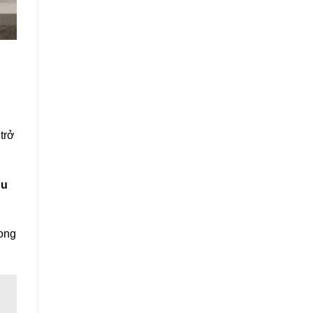
trở
hu
hong