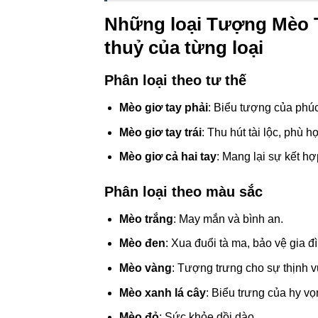
Những loại Tượng Mèo T
thuỷ của từng loại
Phân loại theo tư thế
Mèo giơ tay phải
: Biểu tượng của phúc
Mèo giơ tay trái
: Thu hút tài lộc, phù
Mèo giơ cả hai tay
: Mang lại sự kết hợ
Phân loại theo màu sắc
Mèo trắng
: May mắn và bình an.
Mèo đen
: Xua đuổi tà ma, bảo vệ gia đì
Mèo vàng
: Tượng trưng cho sự thịnh 
Mèo xanh lá cây
: Biểu trưng của hy vọ
Mèo đỏ
: Sức khỏe dồi dào.